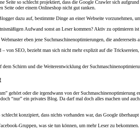
ne Seite so schlecht projektiert, dass die Google Crawler sich aufgrun
en Seite oder einem Onlineshop nicht gut ranken.
d Blogger dazu auf, bestimmte Dinge an einer Webseite vorzunehmen, um 
ismäßigen Aufwand sonst an Leser kommen? Aktiv zu optimieren ist ei
ür Webmaster eben jene Suchmaschinenoptimierungen, die andererseits a
on SEO, bezieht man sich nicht mehr explizit auf die Tricksereien,
f dem Schirm und die Weiterentwicklung der Suchmaschinenoptimieru
t
am” gehört oder die irgendwann von der Suchmaschinenoptimierung erf
a doch “nur” ein privates Blog. Da darf mal doch alles machen und a
o schlecht konzipiert, dass nichts vorhanden war, das Google überhaupt 
en Facebook-Gruppen, was sie tun können, um mehr Leser zu bekommen.