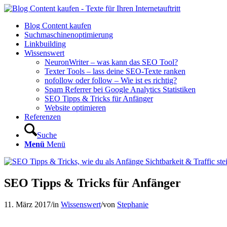
Blog Content kaufen
Suchmaschinenoptimierung
Linkbuilding
Wissenswert
NeuronWriter – was kann das SEO Tool?
Texter Tools – lass deine SEO-Texte ranken
nofollow oder follow – Wie ist es richtig?
Spam Referrer bei Google Analytics Statistiken
SEO Tipps & Tricks für Anfänger
Website optimieren
Referenzen
Suche
Menü
Menü
SEO Tipps & Tricks für Anfänger
11. März 2017
/
in
Wissenswert
/
von
Stephanie