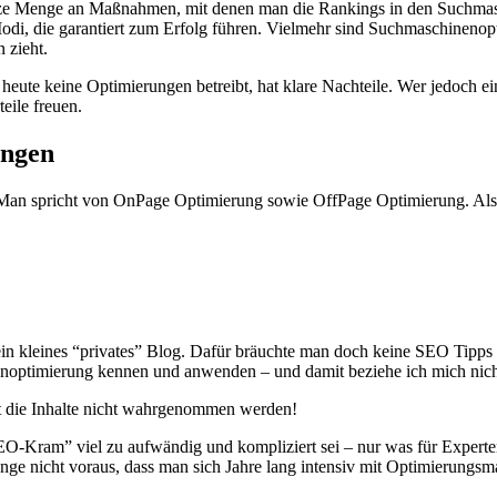
 Menge an Maßnahmen, mit denen man die Rankings in den Suchmaschine
 Modi, die garantiert zum Erfolg führen. Vielmehr sind Suchmaschinen
 zieht.
eute keine Optimierungen betreibt, hat klare Nachteile. Wer jedoch e
teile freuen.
ungen
Man spricht von OnPage Optimierung sowie OffPage Optimierung. Also al
ein kleines “privates” Blog. Dafür bräuchte man doch keine SEO Tipps 
nenoptimierung kennen und anwenden – und damit beziehe ich mich nich
mit die Inhalte nicht wahrgenommen werden!
SEO-Kram” viel zu aufwändig und kompliziert sei – nur was für Exper
lange nicht voraus, dass man sich Jahre lang intensiv mit Optimierung