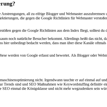
erung?
nstrengungen, all zu eifrige Blogger und Webmaster auszubremsen un
rojektierungen, die gegen die Google Richtlinien für Webmaster versto
stößen gegen die Google Richtlinien aus dem Index fliegt, solltest du 
te kaum noch natürliche Besucher bekommt. Allerdings heißt das nicht,
uss hier unbedingt bedacht werden, dass man über diese Kanäle oftmals
iese werden von Google erfasst und bewertet. Als Blogger oder Webmas
chmaschinenoptimierung nicht. Irgendwann tauchte er auf einmal auf und
ur Trends sind und SEO Maßnahmen wie Keywordstuffing definitiv ein
ute SEO einmal die Königsklasse und nicht mehr wegzudenken sein wür