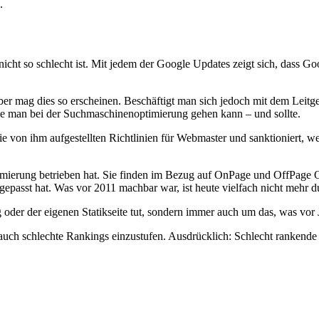
.
icht so schlecht ist. Mit jedem der Google Updates zeigt sich, dass Goo
er mag dies so erscheinen. Beschäftigt man sich jedoch mit dem Leitg
ie man bei der Suchmaschinenoptimierung gehen kann – und sollte.
ie von ihm aufgestellten Richtlinien für Webmaster und sanktioniert, w
imierung betrieben hat. Sie finden im Bezug auf OnPage und OffPage 
gepasst hat. Was vor 2011 machbar war, ist heute vielfach nicht mehr d
oder der eigenen Statikseite tut, sondern immer auch um das, was vor Ja
d auch schlechte Rankings einzustufen. Ausdrücklich: Schlecht rankend