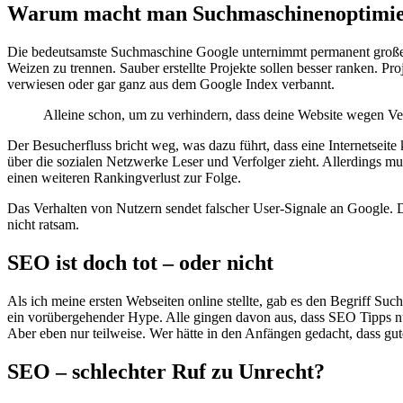
Warum macht man Suchmaschinenoptimi
Die bedeutsamste Suchmaschine Google unternimmt permanent große A
Weizen zu trennen. Sauber erstellte Projekte sollen besser ranken. P
verwiesen oder gar ganz aus dem Google Index verbannt.
Alleine schon, um zu verhindern, dass deine Website wegen Ver
Der Besucherfluss bricht weg, was dazu führt, dass eine Internetsei
über die sozialen Netzwerke Leser und Verfolger zieht. Allerdings m
einen weiteren Rankingverlust zur Folge.
Das Verhalten von Nutzern sendet falscher User-Signale an Google. D
nicht ratsam.
SEO ist doch tot – oder nicht
Als ich meine ersten Webseiten online stellte, gab es den Begriff Su
ein vorübergehender Hype. Alle gingen davon aus, dass SEO Tipps n
Aber eben nur teilweise. Wer hätte in den Anfängen gedacht, dass g
SEO – schlechter Ruf zu Unrecht?