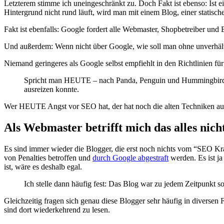
Letzterem stimme ich uneingeschränkt zu. Doch Fakt ist ebenso: Ist ei
Hintergrund nicht rund läuft, wird man mit einem Blog, einer statisch
Fakt ist ebenfalls: Google fordert alle Webmaster, Shopbetreiber un
Und außerdem: Wenn nicht über Google, wie soll man ohne unverhältn
Niemand geringeres als Google selbst empfiehlt in den Richtlinien f
Spricht man HEUTE – nach Panda, Penguin und Hummingbird – v
ausreizen konnte.
Wer HEUTE Angst vor SEO hat, der hat noch die alten Techniken au
Als Webmaster betrifft mich das alles nich
Es sind immer wieder die Blogger, die erst noch nichts vom “SEO Kr
von Penalties betroffen und
durch Google abgestraft
werden. Es ist j
ist, wäre es deshalb egal.
Ich stelle dann häufig fest: Das Blog war zu jedem Zeitpunkt s
Gleichzeitig fragen sich genau diese Blogger sehr häufig in divers
sind dort wiederkehrend zu lesen.