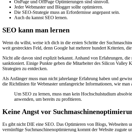
OnPage und OffPage Optimierungen sind sinnvoll.
Jeder Webmaster und Blogger sollte optimieren.
Die SEO-Strategie muss an Erfordernisse angepasst sein.
Auch du kannst SEO lernen.
SEO kann man lernen
Wenn du willst, weise ich dich in die ersten Schritte der Suchmaschi
weit gestrecktes Feld, denn Google hat mehrere hundert Kriterien, di
Nicht alle davon sind explizit bekannt. Anhand von Erfahrungen, die
sanktioniert. Einige Punkte geben die Mitarbeiter des Silicon Vall
Strategien zu entdecken.
Als Anfänger muss man nicht jahrelange Erfahrung haben und gewiss
die Richtlinien für Webmaster umfangreiche Informationen, wie man a
Um SEO zu lernen, muss man kein Hochschulstudium absolvie
anwenden, um bereits zu profitieren.
Keine Angst vor Suchmaschinenoptimieru
Es gibt nicht DIE eine SEO. Das Optimieren von Blogs, Webseiten und
vernünftige Suchmaschinenoptimierung kommt der Website zugute und